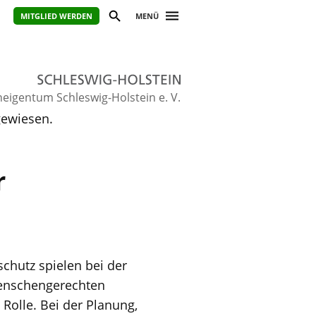
MITGLIED WERDEN
MENÜ
igentum Schleswig-Holstein e. V.
gewiesen.
r
chutz spielen bei der
enschengerechten
Rolle. Bei der Planung,