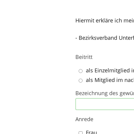
ihr
Hiermit erkläre ich me
nachname
- Bezirksverband Unterf
ihre
email
Beitritt
als Einzelmitglied
als Mitglied im na
Bezeichnung des gewün
Anrede
Frau