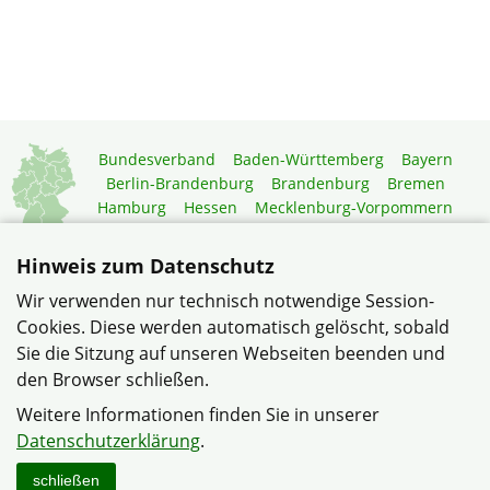
Bundesverband
Baden-Württemberg
Bayern
Berlin-Brandenburg
Brandenburg
Bremen
Hamburg
Hessen
Mecklenburg-Vorpommern
Niedersachsen
Nordrhein-Westfalen
Rheinland-Pfalz
Saarland
Sachsen
Hinweis zum Datenschutz
Sachsen-Anhalt
Schleswig-Holstein
Thüringen
Wir verwenden nur technisch notwendige Session-
Mitgliedermagazin
Gartenberatung
Cookies. Diese werden automatisch gelöscht, sobald
Sie die Sitzung auf unseren Webseiten beenden und
den Browser schließen.
© Kreisverband Lübeck im Verband Wohneigentum
Schleswig-Holstein e.V.
Weitere Informationen finden Sie in unserer
Datenschutzerklärung
.
Datenschutzerklärung
Haftungshinweise
Impressum
Sitemap
schließen