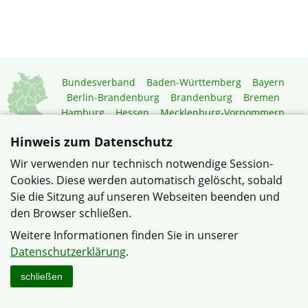
Bundesverband
Baden-Württemberg
Bayern
Berlin-Brandenburg
Brandenburg
Bremen
Hamburg
Hessen
Mecklenburg-Vorpommern
Niedersachsen
Nordrhein-Westfalen
Hinweis zum Datenschutz
Rheinland-Pfalz
Saarland
Sachsen
Sachsen-Anhalt
Schleswig-Holstein
Thüringen
Wir verwenden nur technisch notwendige Session-
Cookies. Diese werden automatisch gelöscht, sobald
Mitgliedermagazin
Gartenberatung
Sie die Sitzung auf unseren Webseiten beenden und
den Browser schließen.
© Gemeinschaft "Castroper Straße" in Dortmund-Oestrich im
Weitere Informationen finden Sie in unserer
Verband Wohneigentum NRW
Datenschutzerklärung
.
Datenschutzerklärung
Impressum
Sitemap
Kontakt
schließen