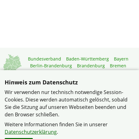
Bundesverband
Baden-Württemberg
Bayern
Berlin-Brandenburg
Brandenburg
Bremen
Hamburg
Hessen
Mecklenburg-Vorpommern
Niedersachsen
Nordrhein-Westfalen
Hinweis zum Datenschutz
Rheinland-Pfalz
Saarland
Sachsen
Wir verwenden nur technisch notwendige Session-
Sachsen-Anhalt
Schleswig-Holstein
Thüringen
Cookies. Diese werden automatisch gelöscht, sobald
Mitgliedermagazin
Gartenberatung
Sie die Sitzung auf unseren Webseiten beenden und
den Browser schließen.
© Gemeinschaft "Castroper Straße" in Dortmund-Oestrich im
Weitere Informationen finden Sie in unserer
Verband Wohneigentum NRW
Datenschutzerklärung
.
Datenschutzerklärung
Impressum
Sitemap
Kontakt