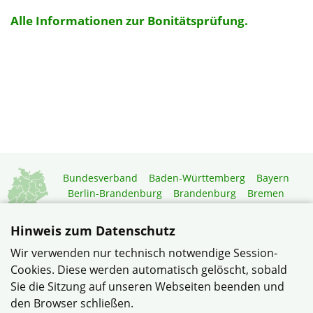
Alle Informationen zur Bonitätsprüfung.
Bundesverband
Baden-Württemberg
Bayern
Berlin-Brandenburg
Brandenburg
Bremen
Hamburg
Hessen
Mecklenburg-Vorpommern
Niedersachsen
Nordrhein-Westfalen
Hinweis zum Datenschutz
Rheinland-Pfalz
Saarland
Sachsen
Wir verwenden nur technisch notwendige Session-
Sachsen-Anhalt
Schleswig-Holstein
Thüringen
Cookies. Diese werden automatisch gelöscht, sobald
Mitgliedermagazin
Gartenberatung
Sie die Sitzung auf unseren Webseiten beenden und
den Browser schließen.