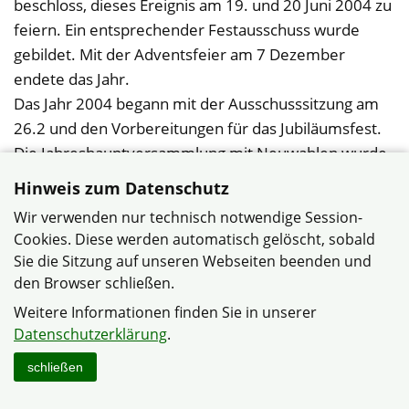
beschloss, dieses Ereignis am 19. und 20 Juni 2004 zu
feiern. Ein entsprechender Festausschuss wurde
gebildet. Mit der Adventsfeier am 7 Dezember
endete das Jahr.
Das Jahr 2004 begann mit der Ausschusssitzung am
26.2 und den Vorbereitungen für das Jubiläumsfest.
Die Jahreshauptversammlung mit Neuwahlen wurde
auf den 27.3 terminiert Danach sieht man der Feier
Hinweis zum Datenschutz
mit Ehrungen langjähriger Mitglieder zum 40
Wir verwenden nur technisch notwendige Session-
jährigem Siedlerfest entgegen..
Cookies. Diese werden automatisch gelöscht, sobald
Sie die Sitzung auf unseren Webseiten beenden und
Somit kann die Gemeinschaft von 92
den Browser schließen.
Mitgliedsfamilien mit Stolz auf die erbrachten
Weitere Informationen finden Sie in unserer
Leistungen zurückblicken. Die Herkunft der
Datenschutzerklärung
.
Gründungsmitglieder verdeutlicht die hohe
schließen
Integrationswirkung des Deutschen Siedlerbundes.
Hier bildetet sich eine Gemeinschaft aus hier