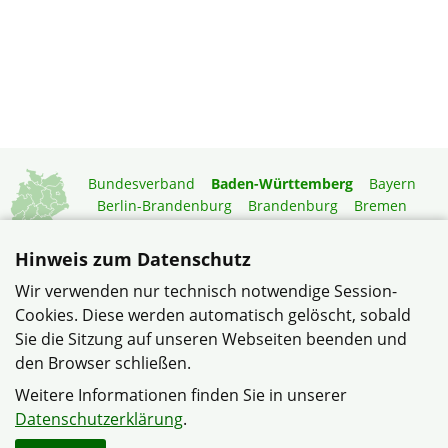
Bundesverband
Baden-Württemberg
Bayern
Berlin-Brandenburg
Brandenburg
Bremen
Hamburg
Hessen
Mecklenburg-Vorpommern
Niedersachsen
Nordrhein-Westfalen
Hinweis zum Datenschutz
Rheinland-Pfalz
Saarland
Sachsen
Wir verwenden nur technisch notwendige Session-
Sachsen-Anhalt
Schleswig-Holstein
Thüringen
Cookies. Diese werden automatisch gelöscht, sobald
Mitgliedermagazin
Gartenberatung
Sie die Sitzung auf unseren Webseiten beenden und
den Browser schließen.
© Siedlergemeinschaft Rittersbach im Verband
Weitere Informationen finden Sie in unserer
Wohneigentum Baden-Württemberg e.V.
Datenschutzerklärung
.
Datenschutzerklärung
Impressum
Sitemap