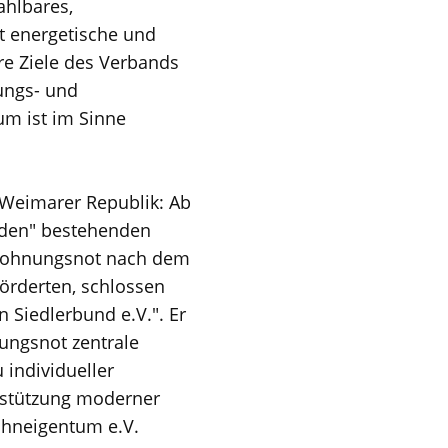
ahlbares,
t energetische und
re Ziele des Verbands
ungs- und
um ist im Sinne
r Weimarer Republik: Ab
esden" bestehenden
 Wohnungsnot nach dem
förderten, schlossen
Siedlerbund e.V.". Er
ungsnot zentrale
 individueller
rstützung moderner
hneigentum e.V.