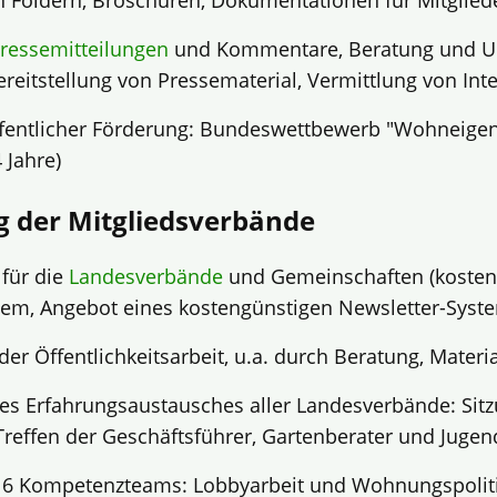
 Foldern, Broschüren, Dokumentationen für Mitgliede
ressemitteilungen
und Kommentare, Beratung und Un
Bereitstellung von Pressematerial, Vermittlung von In
ffentlicher Förderung: Bundeswettbewerb "Wohneigen
 Jahre)
g der Mitgliedsverbände
 für die
Landesverbände
und Gemeinschaften (kosten
em, Angebot eines kostengünstigen Newsletter-Syst
der Öffentlichkeitsarbeit, u.a. durch Beratung, Materi
es Erfahrungsaustausches aller Landesverbände: Sit
reffen der Geschäftsführer, Gartenberater und Juge
r 6 Kompetenzteams: Lobbyarbeit und Wohnungspoliti