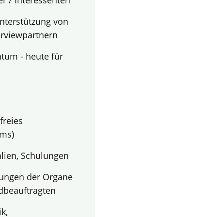
r / Interessenten
terstützung von
terviewpartnern
tum - heute für
freies
ems)
alien, Schulungen
zungen der Organe
ndbeauftragten
k,