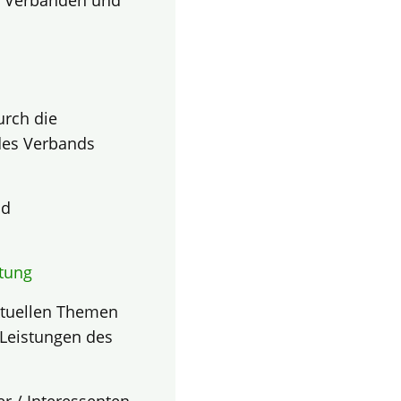
s Verbänden und
urch die
des Verbands
d
tung
ktuellen Themen
Leistungen des