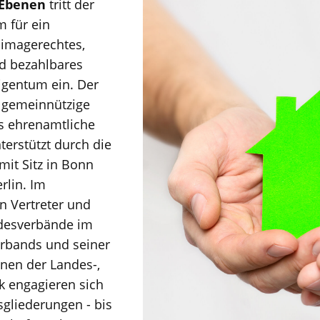
 Ebenen
tritt der
 für ein
limagerechtes,
nd bezahlbares
gentum ein. Der
, gemeinnützige
s ehrenamtliche
terstützt durch die
mit Sitz in Bonn
rlin. Im
n Vertreter und
ndesverbände im
rbands und seiner
enen der Landes-,
ik engagieren sich
sgliederungen - bis