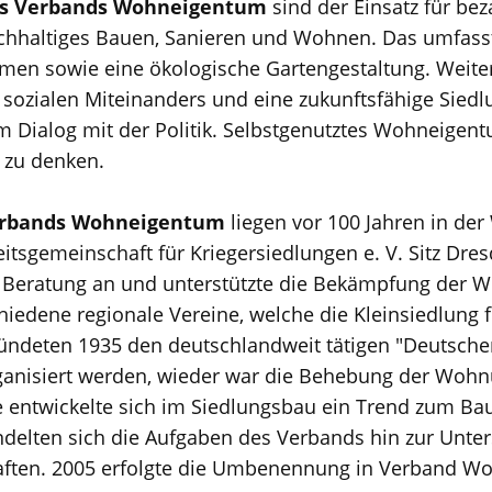
es Verbands Wohneigentum
sind der Einsatz für bez
chhaltiges Bauen, Sanieren und Wohnen. Das umfass
men sowie eine ökologische Gartengestaltung. Weite
 sozialen Miteinanders und eine zukunftsfähige Siedl
m Dialog mit der Politik. Selbstgenutztes Wohneigent
 zu denken.
erbands Wohneigentum
liegen vor 100 Jahren in de
beitsgemeinschaft für Kriegersiedlungen e. V. Sitz Dr
 Beratung an und unterstützte die Bekämpfung der
hiedene regionale Vereine, welche die Kleinsiedlung 
ndeten 1935 den deutschlandweit tätigen "Deutschen 
ganisiert werden, wieder war die Behebung der Wohn
e entwickelte sich im Siedlungsbau ein Trend zum Bau
delten sich die Aufgaben des Verbands hin zur Unte
ten. 2005 erfolgte die Umbenennung in Verband Wo