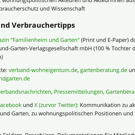
t wohnungspolitischen Akteuren und Akteurinnen au
rbraucherschutz und Wissenschaft
und Verbrauchertipps
azin "Familienheim und Garten"
(Print und E-Paper) d
und-Garten-Verlagsgesellschaft mbH (100 % Tochter 
)
tte:
verband-wohneigentum.de
,
gartenberatung.de
un
ndgarten.de
erbandsnachrichten
,
Pressemitteilungen
,
Gartenbera
Facebook
und
X (zurvor Twitter)
: Kommunikation zu a
und Garten, zu wohnungspolitischen Positionen und 