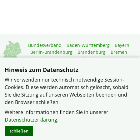
Bundesverband
Baden-Württemberg
Bayern
Berlin-Brandenburg
Brandenburg
Bremen
Hamburg
Hessen
Mecklenburg-Vorpommern
Niedersachsen
Nordrhein-Westfalen
Hinweis zum Datenschutz
Rheinland-Pfalz
Saarland
Sachsen
Wir verwenden nur technisch notwendige Session-
Sachsen-Anhalt
Schleswig-Holstein
Thüringen
Cookies. Diese werden automatisch gelöscht, sobald
Mitgliedermagazin
Gartenberatung
Sie die Sitzung auf unseren Webseiten beenden und
den Browser schließen.
© Gemeinschaft Müschede im Verband Wohneigentum NRW
Weitere Informationen finden Sie in unserer
Datenschutzerklärung
Impressum
Sitemap
Kontakt
Datenschutzerklärung
.
schließen