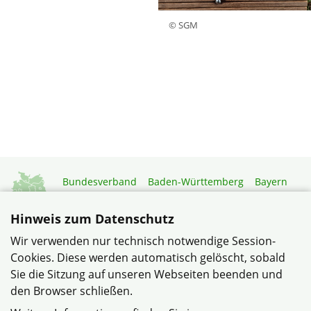
© SGM
Bundesverband
Baden-Württemberg
Bayern
Berlin-Brandenburg
Brandenburg
Bremen
Hamburg
Hessen
Mecklenburg-Vorpommern
Hinweis zum Datenschutz
Niedersachsen
Nordrhein-Westfalen
Wir verwenden nur technisch notwendige Session-
Rheinland-Pfalz
Saarland
Sachsen
Cookies. Diese werden automatisch gelöscht, sobald
Sachsen-Anhalt
Schleswig-Holstein
Thüringen
Sie die Sitzung auf unseren Webseiten beenden und
Mitgliedermagazin
Gartenberatung
den Browser schließen.