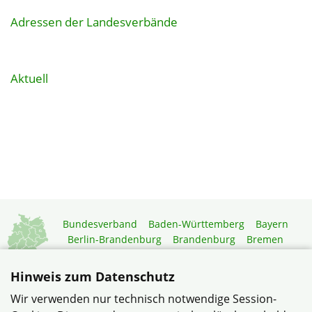
Adressen der Landesverbände
Aktuell
Bundesverband
Baden-Württemberg
Bayern
Berlin-Brandenburg
Brandenburg
Bremen
Hamburg
Hessen
Mecklenburg-Vorpommern
Niedersachsen
Nordrhein-Westfalen
Hinweis zum Datenschutz
Rheinland-Pfalz
Saarland
Sachsen
Wir verwenden nur technisch notwendige Session-
Sachsen-Anhalt
Schleswig-Holstein
Thüringen