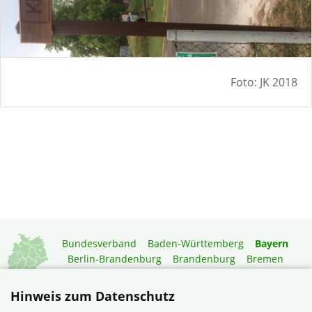
Foto: JK 2018
Bundesverband
Baden-Württemberg
Bayern
Berlin-Brandenburg
Brandenburg
Bremen
Hamburg
Hessen
Mecklenburg-Vorpommern
Niedersachsen
Nordrhein-Westfalen
Hinweis zum Datenschutz
Rheinland-Pfalz
Saarland
Sachsen