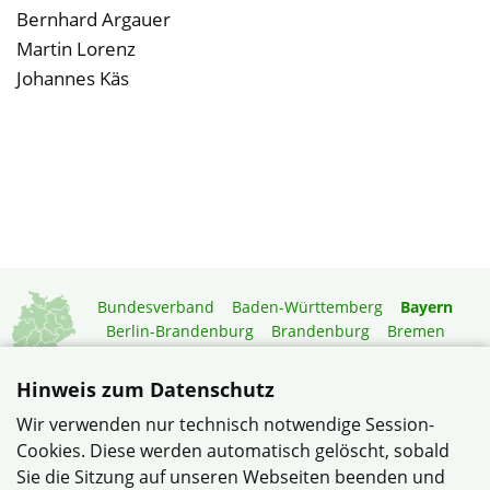
Bernhard Argauer
Martin Lorenz
Johannes Käs
Bundesverband
Baden-Württemberg
Bayern
Berlin-Brandenburg
Brandenburg
Bremen
Hamburg
Hessen
Mecklenburg-Vorpommern
Niedersachsen
Nordrhein-Westfalen
Hinweis zum Datenschutz
Rheinland-Pfalz
Saarland
Sachsen
Wir verwenden nur technisch notwendige Session-
Sachsen-Anhalt
Schleswig-Holstein
Thüringen
Cookies. Diese werden automatisch gelöscht, sobald
Mitgliedermagazin
Gartenberatung
Sie die Sitzung auf unseren Webseiten beenden und