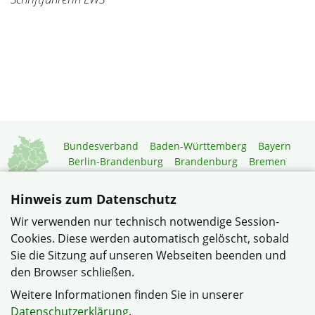
Bundesverband
Baden-Württemberg
Bayern
Berlin-Brandenburg
Brandenburg
Bremen
Hamburg
Hessen
Mecklenburg-Vorpommern
Niedersachsen
Nordrhein-Westfalen
Hinweis zum Datenschutz
Rheinland-Pfalz
Saarland
Sachsen
Wir verwenden nur technisch notwendige Session-
Sachsen-Anhalt
Schleswig-Holstein
Thüringen
Cookies. Diese werden automatisch gelöscht, sobald
Mitgliedermagazin
Gartenberatung
Sie die Sitzung auf unseren Webseiten beenden und
den Browser schließen.
© Leben und Wohnen in Eisenberg-Steinborn im Verband
Weitere Informationen finden Sie in unserer
Wohneigentum Rheinland-Pfalz e.V.
Datenschutzerklärung
.