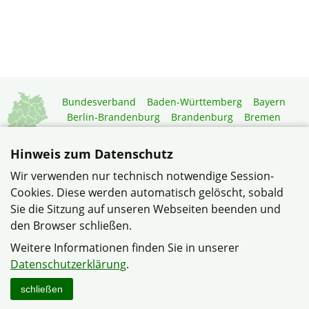
Bundesverband
Baden-Württemberg
Bayern
Berlin-Brandenburg
Brandenburg
Bremen
Hamburg
Hessen
Mecklenburg-Vorpommern
Niedersachsen
Nordrhein-Westfalen
Hinweis zum Datenschutz
Rheinland-Pfalz
Saarland
Sachsen
Wir verwenden nur technisch notwendige Session-
Sachsen-Anhalt
Schleswig-Holstein
Thüringen
Cookies. Diese werden automatisch gelöscht, sobald
Mitgliedermagazin
Gartenberatung
Sie die Sitzung auf unseren Webseiten beenden und
den Browser schließen.
© Leben und Wohnen in Eisenberg-Steinborn im Verband
Weitere Informationen finden Sie in unserer
Wohneigentum Rheinland-Pfalz e.V.
Datenschutzerklärung
.
Datenschutzerklärung
Impressum
Sitemap
Kontakt
schließen