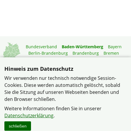
Bundesverband
Baden-Württemberg
Bayern
Berlin-Brandenburg
Brandenburg
Bremen
Hamburg
Hessen
Mecklenburg-Vorpommern
Niedersachsen
Nordrhein-Westfalen
Hinweis zum Datenschutz
Rheinland-Pfalz
Saarland
Sachsen
Wir verwenden nur technisch notwendige Session-
Sachsen-Anhalt
Schleswig-Holstein
Thüringen
Cookies. Diese werden automatisch gelöscht, sobald
Mitgliedermagazin
Gartenberatung
Sie die Sitzung auf unseren Webseiten beenden und
den Browser schließen.
© Verband Wohneigentum – Gemeinschaft Oberlauchringen
Weitere Informationen finden Sie in unserer
im Verband Wohneigentum Baden-Württemberg e.V.
Datenschutzerklärung
.
Datenschutzerklärung
Impressum
Sitemap
Kontakt
schließen