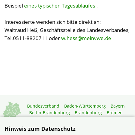
Beispiel
eines typischen Tagesablaufes
.
Interessierte wenden sich bitte direkt an:
Waltraud Heß, Geschäftsstelle des Landesverbandes,
Tel.0511-8820711 oder
w.hess@meinvwe.de
Bundesverband
Baden-Württemberg
Bayern
Berlin-Brandenburg
Brandenburg
Bremen
Hamburg
Hessen
Mecklenburg-Vorpommern
Niedersachsen
Nordrhein-Westfalen
Hinweis zum Datenschutz
Rheinland-Pfalz
Saarland
Sachsen