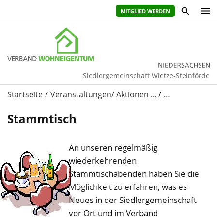
MITGLIED WERDEN
Siedlergemeinschaft Wietze-Steinförde
Startseite
Veranstaltungen/ Aktionen ...
…
Stammtisch
An unseren regelmäßig
wiederkehrenden
Stammtischabenden haben Sie die
ihr
Möglichkeit zu erfahren, was es
vorname
Neues in der Siedlergemeinschaft
vor Ort und im Verband