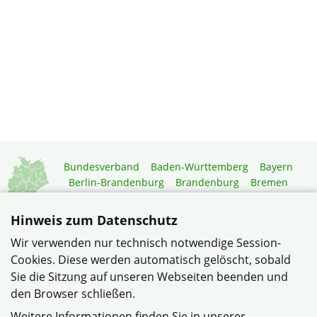
Bundesverband
Baden-Württemberg
Bayern
Berlin-Brandenburg
Brandenburg
Bremen
Hamburg
Hessen
Mecklenburg-Vorpommern
Niedersachsen
Nordrhein-Westfalen
Hinweis zum Datenschutz
Rheinland-Pfalz
Saarland
Sachsen
Wir verwenden nur technisch notwendige Session-
Sachsen-Anhalt
Schleswig-Holstein
Thüringen
Cookies. Diese werden automatisch gelöscht, sobald
Mitgliedermagazin
Gartenberatung
Sie die Sitzung auf unseren Webseiten beenden und
den Browser schließen.
© Siedlergemeinschaft Wietze-Steinförde im Verband
Weitere Informationen finden Sie in unserer