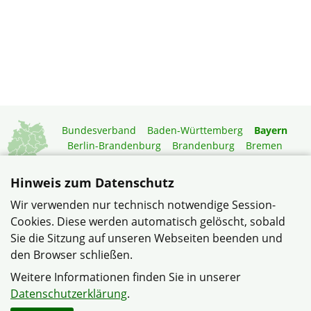
Bundesverband
Baden-Württemberg
Bayern
Berlin-Brandenburg
Brandenburg
Bremen
Hamburg
Hessen
Mecklenburg-Vorpommern
Niedersachsen
Nordrhein-Westfalen
Hinweis zum Datenschutz
Rheinland-Pfalz
Saarland
Sachsen
Wir verwenden nur technisch notwendige Session-
Sachsen-Anhalt
Schleswig-Holstein
Thüringen
Cookies. Diese werden automatisch gelöscht, sobald
Mitgliedermagazin
Gartenberatung
Sie die Sitzung auf unseren Webseiten beenden und
den Browser schließen.
© Siedlergemeinschaft Weiden "Am Krumpes e.V." im
Weitere Informationen finden Sie in unserer
Verband Wohneigentum Bayern e.V.
Datenschutzerklärung
.
Datenschutzerklärung
Impressum
Sitemap
Kontakt