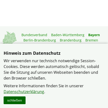
Bundesverband
Baden-Württemberg
Bayern
Berlin-Brandenburg
Brandenburg
Bremen
Hamburg
Hessen
Mecklenburg-Vorpommern
Niedersachsen
Nordrhein-Westfalen
Hinweis zum Datenschutz
Rheinland-Pfalz
Saarland
Sachsen
Wir verwenden nur technisch notwendige Session-
Sachsen-Anhalt
Schleswig-Holstein
Thüringen
Cookies. Diese werden automatisch gelöscht, sobald
Mitgliedermagazin
Gartenberatung
Sie die Sitzung auf unseren Webseiten beenden und
den Browser schließen.
© Siedlergemeinschaft Weiden "Am Krumpes e.V." im
Weitere Informationen finden Sie in unserer
Verband Wohneigentum Bayern e.V.
Datenschutzerklärung
.
Datenschutzerklärung
Impressum
Sitemap
Kontakt
schließen