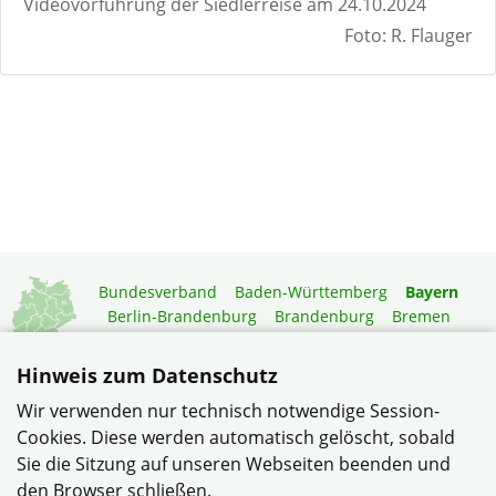
Videovorführung der Siedlerreise am 24.10.2024
Foto: R. Flauger
Bundesverband
Baden-Württemberg
Bayern
Berlin-Brandenburg
Brandenburg
Bremen
Hamburg
Hessen
Mecklenburg-Vorpommern
Niedersachsen
Nordrhein-Westfalen
Hinweis zum Datenschutz
Rheinland-Pfalz
Saarland
Sachsen
Wir verwenden nur technisch notwendige Session-
Sachsen-Anhalt
Schleswig-Holstein
Thüringen
Cookies. Diese werden automatisch gelöscht, sobald
Mitgliedermagazin
Gartenberatung
Sie die Sitzung auf unseren Webseiten beenden und
den Browser schließen.