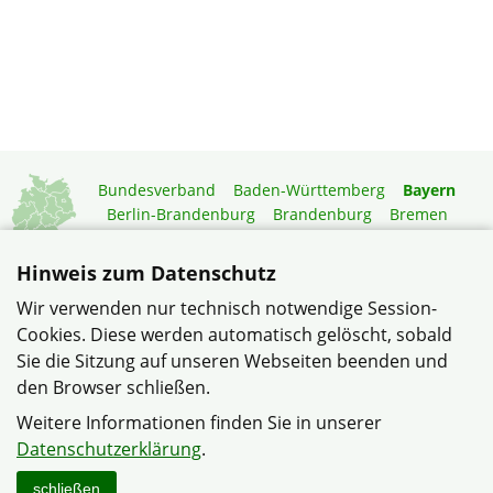
Bundesverband
Baden-Württemberg
Bayern
Berlin-Brandenburg
Brandenburg
Bremen
Hamburg
Hessen
Mecklenburg-Vorpommern
Niedersachsen
Nordrhein-Westfalen
Hinweis zum Datenschutz
Rheinland-Pfalz
Saarland
Sachsen
Wir verwenden nur technisch notwendige Session-
Sachsen-Anhalt
Schleswig-Holstein
Thüringen
Cookies. Diese werden automatisch gelöscht, sobald
Mitgliedermagazin
Gartenberatung
Sie die Sitzung auf unseren Webseiten beenden und
den Browser schließen.
© Siedlergemeinschaft Weiden "Am Krumpes e.V." im
Weitere Informationen finden Sie in unserer
Verband Wohneigentum Bayern e.V.
Datenschutzerklärung
.
Datenschutzerklärung
Impressum
Sitemap
Kontakt
schließen