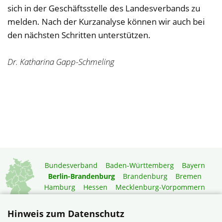
sich in der Geschäftsstelle des Landesverbands zu
melden. Nach der Kurzanalyse können wir auch bei
den nächsten Schritten unterstützen.
Dr. Katharina Gapp-Schmeling
Bundesverband
Baden-Württemberg
Bayern
Berlin-Brandenburg
Brandenburg
Bremen
Hamburg
Hessen
Mecklenburg-Vorpommern
Niedersachsen
Nordrhein-Westfalen
Rheinland-Pfalz
Saarland
Sachsen
Hinweis zum Datenschutz
Sachsen-Anhalt
Schleswig-Holstein
Thüringen