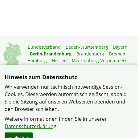
Bundesverband
Baden-Württemberg
Bayern
Berlin-Brandenburg
Brandenburg
Bremen
Hamburg
Hessen
Mecklenburg-Vorpommern
Niedersachsen
Nordrhein-Westfalen
Rheinland-Pfalz
Saarland
Sachsen
Hinweis zum Datenschutz
Sachsen-Anhalt
Schleswig-Holstein
Thüringen
Wir verwenden nur technisch notwendige Session-
Mitgliedermagazin
Gartenberatung
Cookies. Diese werden automatisch gelöscht, sobald
Sie die Sitzung auf unseren Webseiten beenden und
den Browser schließen.
© Verband Haus- und Wohneigentum, Siedlerbund Berlin-
Brandenburg e.V. im Verband Wohneigentum Berlin-
Weitere Informationen finden Sie in unserer
Brandenburg e.V.
Datenschutzerklärung
.
Datenschutzerklärung
Impressum
Sitemap
Kontakt
schließen