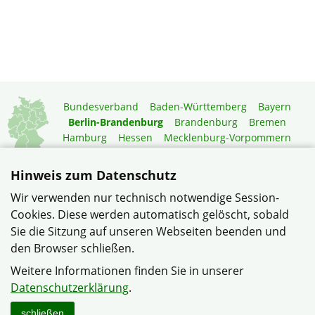
Bundesverband
Baden-Württemberg
Bayern
Berlin-Brandenburg
Brandenburg
Bremen
Hamburg
Hessen
Mecklenburg-Vorpommern
Niedersachsen
Nordrhein-Westfalen
Rheinland-Pfalz
Saarland
Sachsen
Hinweis zum Datenschutz
Sachsen-Anhalt
Schleswig-Holstein
Thüringen
Wir verwenden nur technisch notwendige Session-
Mitgliedermagazin
Gartenberatung
Cookies. Diese werden automatisch gelöscht, sobald
Sie die Sitzung auf unseren Webseiten beenden und
den Browser schließen.
© Verband Haus- und Wohneigentum, Siedlerbund Berlin-
Brandenburg e.V. im Verband Wohneigentum Berlin-
Weitere Informationen finden Sie in unserer
Brandenburg e.V.
Datenschutzerklärung
.
Datenschutzerklärung
Impressum
Sitemap
Kontakt
schließen