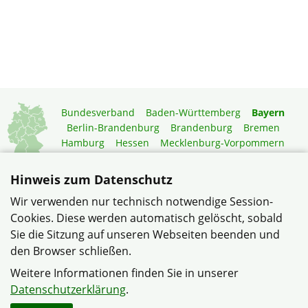
Bundesverband
Baden-Württemberg
Bayern
Berlin-Brandenburg
Brandenburg
Bremen
Hamburg
Hessen
Mecklenburg-Vorpommern
Niedersachsen
Nordrhein-Westfalen
Rheinland-Pfalz
Saarland
Sachsen
Hinweis zum Datenschutz
Sachsen-Anhalt
Schleswig-Holstein
Thüringen
Wir verwenden nur technisch notwendige Session-
Mitgliedermagazin
Gartenberatung
Cookies. Diese werden automatisch gelöscht, sobald
Sie die Sitzung auf unseren Webseiten beenden und
den Browser schließen.
© Siedlergemeinschaft Weiden-Eigenheim-Mooslohe im
Verband Wohneigentum Bayern e.V.
Weitere Informationen finden Sie in unserer
Datenschutzerklärung
Datenschutzerklärung
.
Haftungshinweise
Impressum
Sitemap
Kontakt