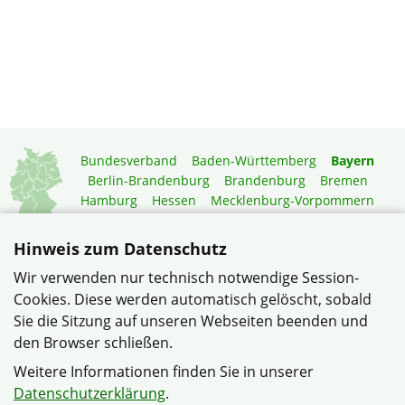
Bundesverband
Baden-Württemberg
Bayern
Berlin-Brandenburg
Brandenburg
Bremen
Hamburg
Hessen
Mecklenburg-Vorpommern
Niedersachsen
Nordrhein-Westfalen
Rheinland-Pfalz
Saarland
Sachsen
Hinweis zum Datenschutz
Sachsen-Anhalt
Schleswig-Holstein
Thüringen
Wir verwenden nur technisch notwendige Session-
Mitgliedermagazin
Gartenberatung
Cookies. Diese werden automatisch gelöscht, sobald
Sie die Sitzung auf unseren Webseiten beenden und
den Browser schließen.
© Siedlergemeinschaft Weiden-Eigenheim-Mooslohe im
Verband Wohneigentum Bayern e.V.
Weitere Informationen finden Sie in unserer
Datenschutzerklärung
Datenschutzerklärung
.
Haftungshinweise
Impressum