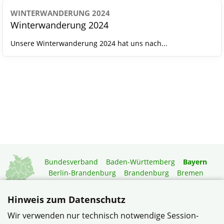
WINTERWANDERUNG 2024
Winterwanderung 2024
Unsere Winterwanderung 2024 hat uns nach...
Bundesverband
Baden-Württemberg
Bayern
Berlin-Brandenburg
Brandenburg
Bremen
Hamburg
Hessen
Mecklenburg-Vorpommern
Niedersachsen
Nordrhein-Westfalen
Hinweis zum Datenschutz
Rheinland-Pfalz
Saarland
Sachsen
Wir verwenden nur technisch notwendige Session-
Sachsen-Anhalt
Schleswig-Holstein
Thüringen