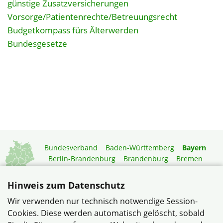
günstige Zusatzversicherungen
Vorsorge/Patientenrechte/Betreuungsrecht
Budgetkompass fürs Älterwerden
Bundesgesetze
Bundesverband
Baden-Württemberg
Bayern
Berlin-Brandenburg
Brandenburg
Bremen
Hamburg
Hessen
Mecklenburg-Vorpommern
Niedersachsen
Nordrhein-Westfalen
Hinweis zum Datenschutz
Rheinland-Pfalz
Saarland
Sachsen
Wir verwenden nur technisch notwendige Session-
Sachsen-Anhalt
Schleswig-Holstein
Thüringen
Cookies. Diese werden automatisch gelöscht, sobald
Mitgliedermagazin
Gartenberatung