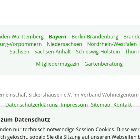
aden-Württemberg
Bayern
Berlin-Brandenburg
Brand
burg-Vorpommern
Niedersachsen
Nordrhein-Westfalen
Sachsen
Sachsen-Anhalt
Schleswig-Holstein
Thüri
Mitgliedermagazin
Gartenberatung
emeinschaft Sickershausen e.V. im Verband Wohneigentum 
Datenschutzerklärung
Impressum
Sitemap
Kontakt
 zum Datenschutz
nden nur technisch notwendige Session-Cookies. Diese we
ch gelöscht, sobald Sie die Sitzung auf unseren Webseiten