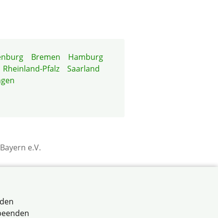
enburg
Bremen
Hamburg
Rheinland-Pfalz
Saarland
ngen
Bayern e.V.
rden
 beenden