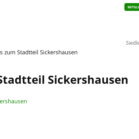
MITGL
Siedl
os zum Stadtteil Sickershausen
Stadtteil Sickershausen
ckershausen