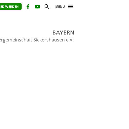
IED WERDEN
MENÜ
ergemeinschaft Sickershausen e.V.