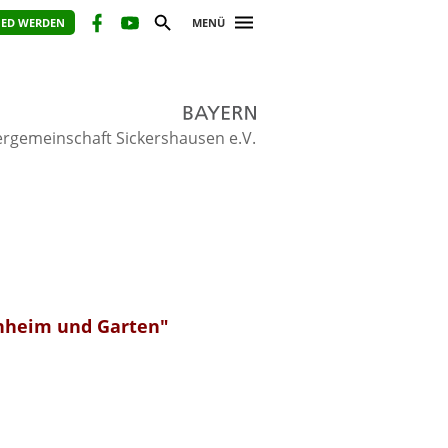
IED WERDEN
MENÜ
ergemeinschaft Sickershausen e.V.
ienheim und Garten"