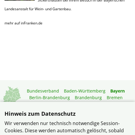
Sickershausen bei ihrem Besuch in der Bayerischen
Landesanstalt für Wein- und Gartenbau.
mehr auf inFranken.de
Bundesverband
Baden-Württemberg
Bayern
Berlin-Brandenburg
Brandenburg
Bremen
Hamburg
Hessen
Mecklenburg-Vorpommern
Niedersachsen
Nordrhein-Westfalen
Hinweis zum Datenschutz
Rheinland-Pfalz
Saarland
Sachsen
Wir verwenden nur technisch notwendige Session-
Sachsen-Anhalt
Schleswig-Holstein
Thüringen
Cookies. Diese werden automatisch gelöscht, sobald