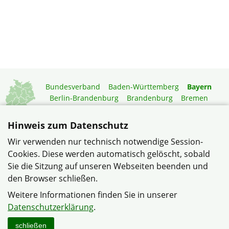
Bundesverband
Baden-Württemberg
Bayern
Berlin-Brandenburg
Brandenburg
Bremen
Hamburg
Hessen
Mecklenburg-Vorpommern
Niedersachsen
Nordrhein-Westfalen
Hinweis zum Datenschutz
Rheinland-Pfalz
Saarland
Sachsen
Wir verwenden nur technisch notwendige Session-
Sachsen-Anhalt
Schleswig-Holstein
Thüringen
Cookies. Diese werden automatisch gelöscht, sobald
Mitgliedermagazin
Gartenberatung
Sie die Sitzung auf unseren Webseiten beenden und
den Browser schließen.
© Siedlergemeinschaft Sickershausen e.V. im Verband
Weitere Informationen finden Sie in unserer
Wohneigentum Bayern e.V.
Datenschutzerklärung
.
Datenschutzerklärung
Impressum
Sitemap
Kontakt
schließen