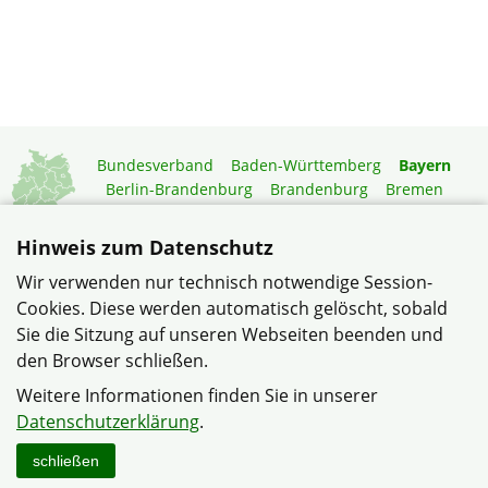
Bundesverband
Baden-Württemberg
Bayern
Berlin-Brandenburg
Brandenburg
Bremen
Hamburg
Hessen
Mecklenburg-Vorpommern
Niedersachsen
Nordrhein-Westfalen
Hinweis zum Datenschutz
Rheinland-Pfalz
Saarland
Sachsen
Wir verwenden nur technisch notwendige Session-
Sachsen-Anhalt
Schleswig-Holstein
Thüringen
Cookies. Diese werden automatisch gelöscht, sobald
Mitgliedermagazin
Gartenberatung
Sie die Sitzung auf unseren Webseiten beenden und
den Browser schließen.
© Siedlergemeinschaft Sickershausen e.V. im Verband
Weitere Informationen finden Sie in unserer
Wohneigentum Bayern e.V.
Datenschutzerklärung
.
Datenschutzerklärung
Impressum
Sitemap
Kontakt
schließen