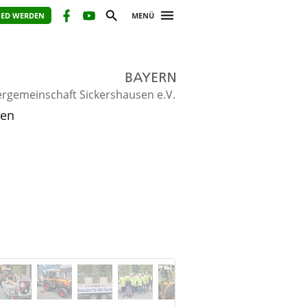
IED WERDEN
MENÜ
ergemeinschaft Sickershausen e.V.
sen