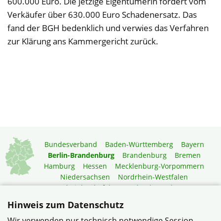
600.000 Euro. Die jetzige Eigentümerin fordert vom
Verkäufer über 630.000 Euro Schadenersatz. Das
fand der BGH bedenklich und verwies das Verfahren
zur Klärung ans Kammergericht zurück.
Bundesverband
Baden-Württemberg
Bayern
Berlin-Brandenburg
Brandenburg
Bremen
Hamburg
Hessen
Mecklenburg-Vorpommern
Niedersachsen
Nordrhein-Westfalen
Rheinland-Pfalz
Saarland
Sachsen
Sachsen-Anhalt
Schleswig-Holstein
Thüringen
Hinweis zum Datenschutz
Mitgliedermagazin
Gartenberatung
Wir verwenden nur technisch notwendige Session-