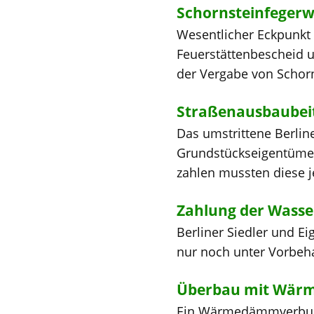
Schornsteinfegerwe
Wesentlicher Eckpunkt
Feuerstättenbescheid 
der Vergabe von Schorn
Straßenausbaubeit
Das umstrittene Berli
Grundstückseigentümer 
zahlen mussten diese je
Zahlung der Wasse
Berliner Siedler und E
nur noch unter Vorbehal
Überbau mit Wä
Ein Wärmedämmverbunds