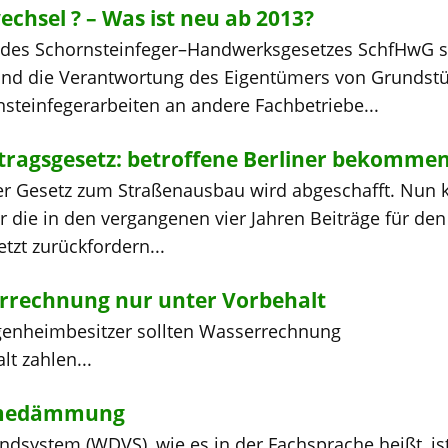
chsel ? – Was ist neu ab 2013?
 des Schornsteinfeger–Handwerksgesetzes SchfHwG s
und die Verantwortung des Eigentümers von Grunds
steinfegerarbeiten an andere Fachbetriebe...
ragsgesetz: betroffene Berliner bekommen 
ner Gesetz zum Straßenausbau wird abgeschafft. Nun 
die in den vergangenen vier Jahren Beiträge für den
tzt zurückfordern...
rrechnung nur unter Vorbehalt
igenheimbesitzer sollten Wasserrechnung
t zahlen...
rmedämmung
ystem (WDVS), wie es in der Fachsprache heißt, ist