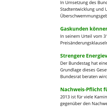
In Umsetzung des Bund
Stadtentwicklung und 
Überschwemmungsgebiet
Gaskunden können 
In seinem Urteil vom 31
Preisänderungsklausel
Strengere Energie
Der Bundestag hat ein
Grundlage dieses Gese
Bundesrat beraten wird
Nachweis-Pflicht f
2013 ist für viele Kam
gegenüber den Nachweis