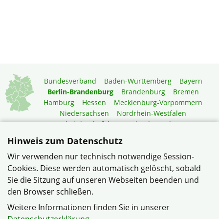
Bundesverband
Baden-Württemberg
Bayern
Berlin-Brandenburg
Brandenburg
Bremen
Hamburg
Hessen
Mecklenburg-Vorpommern
Niedersachsen
Nordrhein-Westfalen
Rheinland-Pfalz
Saarland
Sachsen
Sachsen-Anhalt
Schleswig-Holstein
Thüringen
Hinweis zum Datenschutz
Mitgliedermagazin
Gartenberatung
Wir verwenden nur technisch notwendige Session-
Cookies. Diese werden automatisch gelöscht, sobald
Sie die Sitzung auf unseren Webseiten beenden und
© Verband Haus- und Wohneigentum, Siedlerbund Berlin-
den Browser schließen.
Brandenburg e.V. im Verband Wohneigentum Berlin-
Brandenburg e.V.
Weitere Informationen finden Sie in unserer
Datenschutzerklärung
Impressum
Sitemap
Kontakt