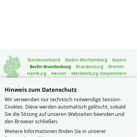
Bundesverband
Baden-Württemberg
Bayern
Berlin-Brandenburg
Brandenburg
Bremen
Hamburg
Hessen
Mecklenburg-Vorpommern
Niedersachsen
Nordrhein-Westfalen
Rheinland-Pfalz
Saarland
Sachsen
Hinweis zum Datenschutz
Sachsen-Anhalt
Schleswig-Holstein
Thüringen
Wir verwenden nur technisch notwendige Session-
Mitgliedermagazin
Gartenberatung
Cookies. Diese werden automatisch gelöscht, sobald
Sie die Sitzung auf unseren Webseiten beenden und
den Browser schließen.
© Verband Haus- und Wohneigentum, Siedlerbund Berlin-
Brandenburg e.V. im Verband Wohneigentum Berlin-
Weitere Informationen finden Sie in unserer
Brandenburg e.V.