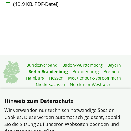
(40.9 KB, PDF-Datei)
Bundesverband
Baden-Württemberg
Bayern
Berlin-Brandenburg
Brandenburg
Bremen
Hamburg
Hessen
Mecklenburg-Vorpommern
Niedersachsen
Nordrhein-Westfalen
Rheinland-Pfalz
Saarland
Sachsen
Sachsen-Anhalt
Schleswig-Holstein
Thüringen
Hinweis zum Datenschutz
Mitgliedermagazin
Gartenberatung
Wir verwenden nur technisch notwendige Session-
Cookies. Diese werden automatisch gelöscht, sobald
Sie die Sitzung auf unseren Webseiten beenden und
© Verband Haus- und Wohneigentum, Siedlerbund Berlin-