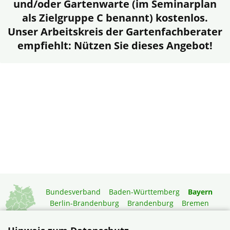
und/oder Gartenwarte (im Seminarplan
als Zielgruppe C benannt) kostenlos.
Unser Arbeitskreis der Gartenfachberater
empfiehlt: Nützen Sie dieses Angebot!
Bundesverband
Baden-Württemberg
Bayern
Berlin-Brandenburg
Brandenburg
Bremen
Hamburg
Hessen
Mecklenburg-Vorpommern
Niedersachsen
Nordrhein-Westfalen