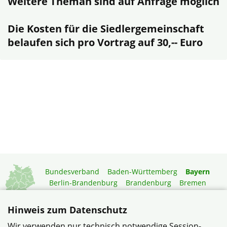
Weitere Theman sind auf Anfrage möglich
Die Kosten für die Siedlergemeinschaft
belaufen sich pro Vortrag auf 30,-- Euro
Bundesverband
Baden-Württemberg
Bayern
Berlin-Brandenburg
Brandenburg
Bremen
Hamburg
Hessen
Mecklenburg-Vorpommern
Niedersachsen
Nordrhein-Westfalen
Hinweis zum Datenschutz
Rheinland-Pfalz
Saarland
Sachsen
Wir verwenden nur technisch notwendige Session-