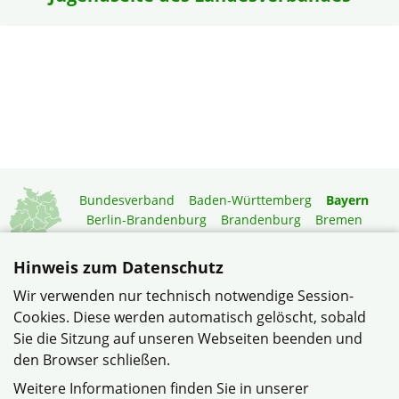
Bundesverband
Baden-Württemberg
Bayern
Berlin-Brandenburg
Brandenburg
Bremen
Hamburg
Hessen
Mecklenburg-Vorpommern
Niedersachsen
Nordrhein-Westfalen
Hinweis zum Datenschutz
Rheinland-Pfalz
Saarland
Sachsen
Wir verwenden nur technisch notwendige Session-
Sachsen-Anhalt
Schleswig-Holstein
Thüringen
Cookies. Diese werden automatisch gelöscht, sobald
Mitgliedermagazin
Gartenberatung
Sie die Sitzung auf unseren Webseiten beenden und
den Browser schließen.
© Bezirk Schwaben e.V. im Verband Wohneigentum Bayern
Weitere Informationen finden Sie in unserer