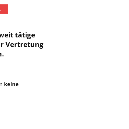
eit tätige
r Vertretung
n.
um
keine