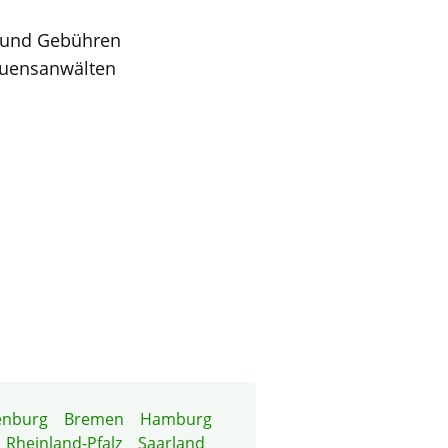
e und Gebühren
auensanwälten
enburg
Bremen
Hamburg
Rheinland-Pfalz
Saarland