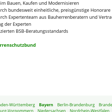
eim Bauen, Kaufen und Modernisieren
rch bundesweit einheitliche, preisgünstige Honorar
durch Expertenteam aus Bauherrenberatern und Vertr
ng der Experten
ifizierten BSB-Beratungsstandards
rrenschutzbund
aden-Württemberg
Bayern
Berlin-Brandenburg
Brand
burg-Vorpommern
Niedersachsen
Nordrhein-Westfalen