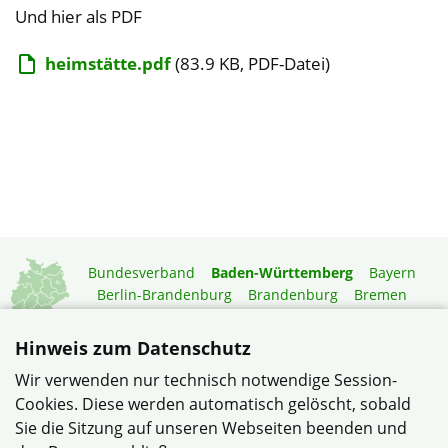
Und hier als PDF
heimstätte.pdf
(83.9 KB, PDF-Datei)
Bundesverband
Baden-Württemberg
Bayern
Berlin-Brandenburg
Brandenburg
Bremen
Hamburg
Hessen
Mecklenburg-Vorpommern
Niedersachsen
Nordrhein-Westfalen
Hinweis zum Datenschutz
Rheinland-Pfalz
Saarland
Sachsen
Wir verwenden nur technisch notwendige Session-
Sachsen-Anhalt
Schleswig-Holstein
Thüringen
Cookies. Diese werden automatisch gelöscht, sobald
Mitgliedermagazin
Gartenberatung
Sie die Sitzung auf unseren Webseiten beenden und