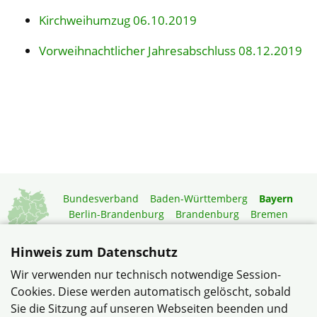
Kirchweihumzug 06.10.2019
Vorweihnachtlicher Jahresabschluss 08.12.2019
Bundesverband
Baden-Württemberg
Bayern
Berlin-Brandenburg
Brandenburg
Bremen
Hamburg
Hessen
Mecklenburg-Vorpommern
Niedersachsen
Nordrhein-Westfalen
Hinweis zum Datenschutz
Rheinland-Pfalz
Saarland
Sachsen
Wir verwenden nur technisch notwendige Session-
Sachsen-Anhalt
Schleswig-Holstein
Thüringen
Cookies. Diese werden automatisch gelöscht, sobald
Mitgliedermagazin
Gartenberatung
Sie die Sitzung auf unseren Webseiten beenden und