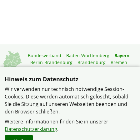
Bundesverband
Baden-Württemberg
Bayern
Berlin-Brandenburg
Brandenburg
Bremen
Hamburg
Hessen
Mecklenburg-Vorpommern
Niedersachsen
Nordrhein-Westfalen
Hinweis zum Datenschutz
Rheinland-Pfalz
Saarland
Sachsen
Wir verwenden nur technisch notwendige Session-
Sachsen-Anhalt
Schleswig-Holstein
Thüringen
Cookies. Diese werden automatisch gelöscht, sobald
Mitgliedermagazin
Gartenberatung
Sie die Sitzung auf unseren Webseiten beenden und
den Browser schließen.
© Siedlergemeinschaft Sickershausen e.V. im Verband
Weitere Informationen finden Sie in unserer
Wohneigentum Bayern e.V.
Datenschutzerklärung
.
Datenschutzerklärung
Impressum
Sitemap
Kontakt