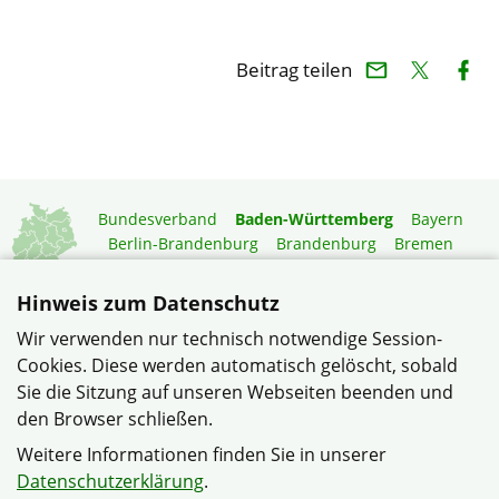
Beitrag teilen
Bundesverband
Baden-Württemberg
Bayern
Berlin-Brandenburg
Brandenburg
Bremen
Hamburg
Hessen
Mecklenburg-Vorpommern
Niedersachsen
Nordrhein-Westfalen
Hinweis zum Datenschutz
Rheinland-Pfalz
Saarland
Sachsen
Wir verwenden nur technisch notwendige Session-
Sachsen-Anhalt
Schleswig-Holstein
Thüringen
Cookies. Diese werden automatisch gelöscht, sobald
Mitgliedermagazin
Gartenberatung
Sie die Sitzung auf unseren Webseiten beenden und
den Browser schließen.
© ... für alle, die bauen, modernisieren und wohnen im
Weitere Informationen finden Sie in unserer
Verband Wohneigentum Baden-Württemberg e.V.
Datenschutzerklärung
.