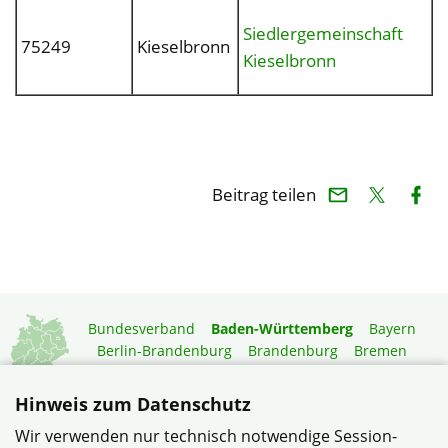
Siedlergemeinschaft
75249
Kieselbronn
Kieselbronn
Beitrag teilen
Bundesverband
Baden-Württemberg
Bayern
Berlin-Brandenburg
Brandenburg
Bremen
Hamburg
Hessen
Mecklenburg-Vorpommern
Niedersachsen
Nordrhein-Westfalen
Hinweis zum Datenschutz
Rheinland-Pfalz
Saarland
Sachsen
Wir verwenden nur technisch notwendige Session-
Sachsen-Anhalt
Schleswig-Holstein
Thüringen